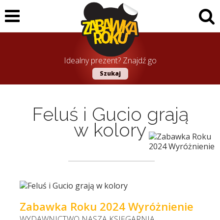
Idealny prezent? Znajdź go
Szukaj
Feluś i Gucio grają
w kolory
Zabawka Roku 2024 Wyróżnienie
WYDAWNICTWO NASZA KSIĘGARNIA