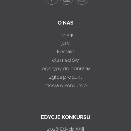
O NAS
o akcji
jury
kontakt
dla mediów
logotypy do pobrania
zgłoś produkt
media o konkursie
EDYCJE KONKURSU
2026
Edycja XXIII