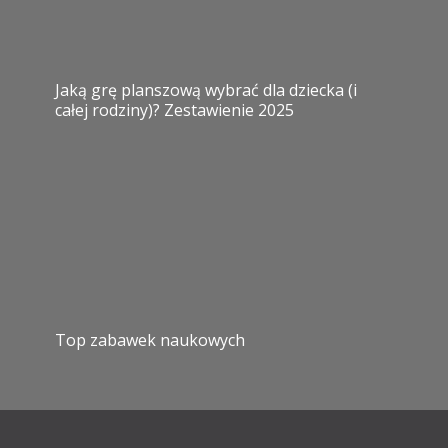
Jaką grę planszową wybrać dla dziecka (i
całej rodziny)? Zestawienie 2025
Top zabawek naukowych