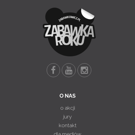
O NAS
o akcji
jury
kontakt
dla mediów